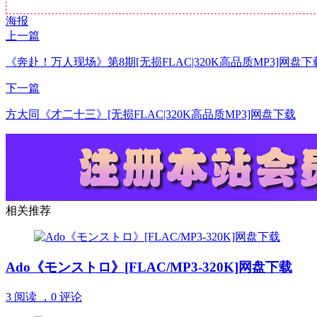
海报
上一篇
《奔赴！万人现场》第8期[无损FLAC|320K高品质MP3]网盘下
下一篇
方大同《才二十三》[无损FLAC|320K高品质MP3]网盘下载
相关推荐
Ado《モンストロ》[FLAC/MP3-320K]网盘下载
3 阅读 ，
0 评论