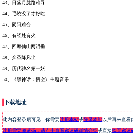
43、日落月胧路难寻
44、毛烧没了才好吃
45、阴阳难合
46、有经处有火
47、回顾仙山两泪垂
48、众圣降凡尘
49、历代驰名第一妖
50、《黑神话：悟空》主题音乐
下载地址
此内容登录后可见，你需要
注册本站
或
登录本站
以后再来查看
注册需要邀请码，请点击查看邀请码详情介绍
或直接
购买邀请