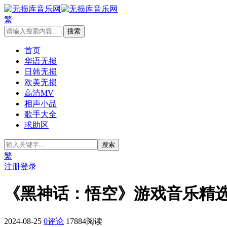
繁
首页
华语无损
日韩无损
欧美无损
高清MV
相声小品
歌手大全
求助区
繁
注册
登录
《黑神话：悟空》游戏音乐精选集[
2024-08-25
0评论
17884阅读