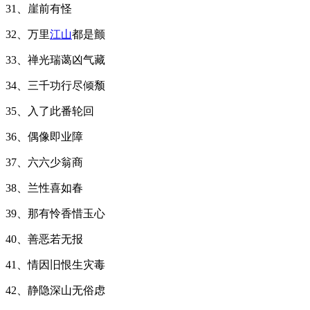
31、崖前有怪
32、万里
江山
都是颤
33、禅光瑞蔼凶气藏
34、三千功行尽倾颓
35、入了此番轮回
36、偶像即业障
37、六六少翁商
38、兰性喜如春
39、那有怜香惜玉心
40、善恶若无报
41、情因旧恨生灾毒
42、静隐深山无俗虑