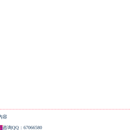
内容
码
咨询QQ：67066580