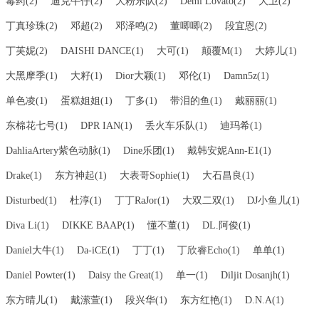
毒药(2)
迪克牛仔(2)
大粉乐队(2)
Demi Lovato(2)
大卫(2)
丁真珍珠(2)
邓超(2)
邓泽鸣(2)
董唧唧(2)
段宜恩(2)
丁芙妮(2)
DAISHI DANCE(1)
大可(1)
颠覆M(1)
大婷儿(1)
大黑摩季(1)
大籽(1)
Dior大颖(1)
邓伦(1)
Damn5z(1)
单色凌(1)
蛋糕姐姐(1)
丁多(1)
带泪的鱼(1)
戴丽丽(1)
东棉花七号(1)
DPR IAN(1)
丢火车乐队(1)
迪玛希(1)
DahliaArtery紫色动脉(1)
Dine乐团(1)
戴韩安妮Ann-E1(1)
Drake(1)
东方神起(1)
大表哥Sophie(1)
大石昌良(1)
Disturbed(1)
杜淳(1)
丁丁RaJor(1)
大双二双(1)
DJ小鱼儿(1)
Diva Li(1)
DIKKE BAAP(1)
懂不董(1)
DL.阿俊(1)
Daniel大牛(1)
Da-iCE(1)
丁丁(1)
丁欣睿Echo(1)
单单(1)
Daniel Powter(1)
Daisy the Great(1)
单一(1)
Diljit Dosanjh(1)
东方晴儿(1)
戴潆萱(1)
段兴华(1)
东方红艳(1)
D.N.A(1)