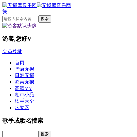
繁
游客,您好
V
会员登录
首页
华语无损
日韩无损
欧美无损
高清MV
相声小品
歌手大全
求助区
歌手或歌名搜索
Search