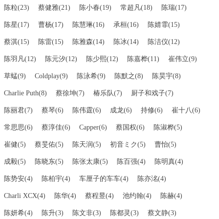
陈粒(23)
蔡健雅(21)
陈小春(19)
常超凡(18)
陈瑞(17)
陈星(17)
曹杨(17)
陈慧琳(16)
承桓(16)
陈婧霏(15)
蔡淇(15)
陈雷(15)
陈雅森(14)
陈冰(14)
陈洁仪(12)
陈羽凡(12)
陈元汐(12)
陈少熙(12)
陈嘉桦(11)
崔伟立(9)
草蜢(9)
Coldplay(9)
陈泳希(9)
陈默之(8)
陈昊宇(8)
Charlie Puth(8)
蔡徐坤(7)
椿乐队(7)
厨子和戏子(7)
陈丽君(7)
蔡琴(6)
陈伟霆(6)
成龙(6)
持修(6)
崔十八(6)
常思思(6)
蔡淳佳(6)
Capper(6)
蔡国权(6)
陈淑桦(5)
崔健(5)
蔡旻佑(5)
陈天润(5)
初音ミク(5)
曹怡(5)
成毅(5)
陈晓东(5)
陈张太康(5)
陈百强(4)
陈明真(4)
陈势安(4)
陈柏宇(4)
车厘子的车车(4)
陈亦洺(4)
Charli XCX(4)
陈华(4)
蔡程昱(4)
池约翰(4)
陈赫(4)
陈妍希(4)
陈升(3)
陈文非(3)
陈都灵(3)
蔡文静(3)