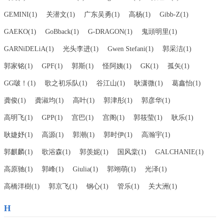
GEMINI(1)
关潜文(1)
广东吴勇(1)
高杨(1)
Gibb-Z(1)
GAEKO(1)
GoBback(1)
G-DRAGON(1)
鬼頭明里(1)
GARNiDELiA(1)
光头李进(1)
Gwen Stefani(1)
郭采洁(1)
郭家铭(1)
GPF(1)
郭斯(1)
怪阿姨(1)
GK(1)
孤矢(1)
GG啵！(1)
歌之初乐队(1)
谷江山(1)
耿潇微(1)
葛鑫怡(1)
龚俊(1)
龚淑均(1)
高叶(1)
郭津彤(1)
郭彦华(1)
高明飞(1)
GPP(1)
宫巴(1)
宫阁(1)
郭筱莹(1)
耿乐(1)
耿婕妤(1)
高源(1)
郭潮(1)
郭时伊(1)
高瀚宇(1)
郭麒麟(1)
歌浴森(1)
郭羡妮(1)
国风棠(1)
GALCHANIE(1)
高原驰(1)
郭峰(1)
Giulia(1)
郭翊萌(1)
光泽(1)
高橋洋樹(1)
郭京飞(1)
钢心(1)
管乐(1)
关大洲(1)
H