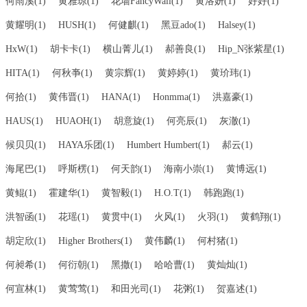
何雨溪(1)
黄雅琼(1)
花墙FancyWall(1)
黄洛妍(1)
好好(1)
黄耀明(1)
HUSH(1)
何健麒(1)
黑豆ado(1)
Halsey(1)
HxW(1)
胡卡卡(1)
横山菁儿(1)
郝善良(1)
Hip_N张紫星(1)
HITA(1)
何秋亊(1)
黄宗辉(1)
黄婷婷(1)
黄玠玮(1)
何拾(1)
黄伟晋(1)
HANA(1)
Honmma(1)
洪嘉豪(1)
HAUS(1)
HUAOH(1)
胡意旋(1)
何亮辰(1)
灰澈(1)
候贝贝(1)
HAYA乐团(1)
Humbert Humbert(1)
郝云(1)
海尾巴(1)
呼斯楞‌(1)
何天韵(1)
海南小崇(1)
黄博远(1)
黄鲲(1)
霍建华(1)
黄智毅(1)
H.O.T(1)
韩跑跑(1)
洪智函(1)
花瑶(1)
黄贯中(1)
火风(1)
火羽(1)
黄鹤翔(1)
胡定欣(1)
Higher Brothers(1)
黄伟麟(1)
何村猪(1)
何昶希(1)
何衍朝(1)
黑撒(1)
哈哈曹(1)
黄灿灿(1)
何宣林(1)
黄莺莺(1)
和田光司(1)
花粥(1)
贺嘉述(1)