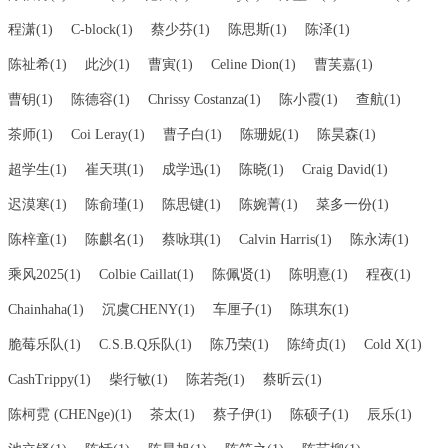
程潇(1)
C-block(1)
蔡少芬(1)
陈思斯(1)
陈泽(1)
陈祉希(1)
此沙(1)
曹寅(1)
Celine Dion(1)
曹芙嘉(1)
曹钥(1)
陈德容(1)
Chrissy Costanza(1)
陈小霞(1)
查航(1)
茶师(1)
Coi Leray(1)
曹子白(1)
陈珊妮(1)
陈昊森(1)
超学生(1)
崔天琪(1)
成学迅(1)
陈晓(1)
Craig David(1)
迟漠寒(1)
陈俞瑾(1)
陈思键(1)
陈婉菁(1)
菜多一份(1)
陈梓童(1)
陈麒名(1)
蔡咏琪(1)
Calvin Harris(1)
陈永涛(1)
乘风2025(1)
Colbie Caillat(1)
陈佩贤(1)
陈明憙(1)
程夜(1)
Chainhaha(1)
沉虞CHENY(1)
车厘子(1)
陈琪东(1)
脆莓乐队(1)
C.S.B.Q乐队(1)
陈乃荣(1)
陈绮贞(1)
Cold X(1)
CashTrippy(1)
柴行敏(1)
陈若尧(1)
蔡昕云(1)
陈柯霓 (CHENge)(1)
茶太(1)
蔡子伊(1)
陈硕子(1)
辰乐(1)