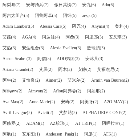
阿梨粤(7)
安与骑兵(7)
傲日其愣(7)
安九(6)
Ado(6)
阿吉太组合(5)
阿鲁阿卓(5)
阿细(5)
aespa(5)
Adam Lambert(5)
Alessia Cara(5)
阿冗(4)
Anyma(4)
奥利(4)
艾薇(4)
AGA(4)
阿达娃(4)
阿桑(3)
阿里郎(3)
安又琪(3)
艾热(3)
安达组合(3)
Alexia Evellyn(3)
敖瑞鹏(3)
Anson Seabra(3)
阿信(3)
ADD男团(3)
安沐凡(3)
Ariana Grande(2)
艾辰(2)
阿木(2)
安静(2)
艾福杰尼(2)
阿牛(2)
艾怡良(2)
Aimer(2)
艾米尔(2)
Armin van Buuren(2)
阿禹ayy(2)
Aimyon(2)
Aflou阿弗娄(2)
阿如那(2)
Ava Max(2)
Anne-Marie(2)
安崎(2)
阿美呀(2)
A2O MAY(2)
Avril Lavigne(2)
Avicii(2)
艾梦萌(2)
ALPHA DRIVE ONE(2)
阿修罗(2)
ADAM(1)
AZ珍珍(1)
A1 TRIP(1)
阿呷拉古(1)
阿航(1)
安东阳(1)
Anderson .Paak(1)
阿厦(1)
ATK(1)