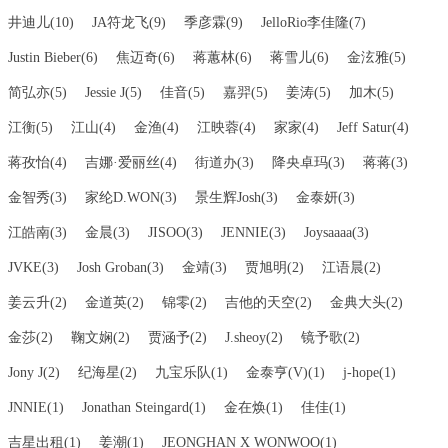
井迪儿(10)
JA符龙飞(9)
季彦霖(9)
JelloRio李佳隆(7)
Justin Bieber(6)
焦迈奇(6)
蒋蕙林(6)
蒋雪儿(6)
金泫雅(5)
简弘亦(5)
Jessie J(5)
佳音(5)
嘉羿(5)
姜涛(5)
加木(5)
江衡(5)
江山(4)
金渔(4)
江映蓉(4)
家家(4)
Jeff Satur(4)
蒋孜怡(4)
吉娜·爱丽丝(4)
街道办(3)
降央卓玛(3)
蒋蒋(3)
金智秀(3)
家纶D.WON(3)
景生辉Josh(3)
金泰妍(3)
江皓南(3)
金晨(3)
JISOO(3)
JENNIE(3)
Joysaaaa(3)
JVKE(3)
Josh Groban(3)
金靖(3)
贾旭明(2)
江语晨(2)
姜云升(2)
金道英(2)
锦零(2)
吉他的天空(2)
金典大头(2)
金莎(2)
鞠文娴(2)
贾涵予(2)
J.sheoy(2)
镜予歌(2)
Jony J(2)
纪海星(2)
九宝乐队(1)
金泰亨(V)(1)
j-hope(1)
JNNIE(1)
Jonathan Steingard(1)
金在焕(1)
佳佳(1)
吉星出租(1)
姜潮(1)
JEONGHAN X WONWOO(1)