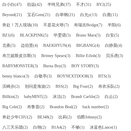
白小白(47)
伯远(42)
半吨兄弟(37)
不才(31)
BY2(25)
Beyond(21)
宝石Gem(21)
白举纲(21)
白允y(13)
白鹿(11)
奔赴！万人现场(10)
不是花火呀(7)
布瑞吉Bridge(7)
半阳(6)
BZ1(6)
BLACKPINK(5)
毕雯珺(5)
Bruno Mars(5)
白安(5)
北夜(5)
边伯贤(4)
BAEKHYUN(4)
BIGBANG(4)
白静晨(4)
布兰妮斯皮尔斯(3)
Britney Spears(3)
Billie Eilish(3)
贝乐虎(3)
BABYMONSTER(3)
Burna Boy(3)
BOY STORY(3)
benny blanco(3)
白敬亭(3)
BOYNEXTDOOR(3)
BTS(3)
滨崎步(2)
别问是海波(2)
BSS(2)
Big Four(2)
布衣乐队(2)
Billkin(2)
babyMINT(2)
冰洁(2)
Brandi Carlile(2)
白止(2)
Big Cole(2)
布鲁昔(2)
Brandon Beal(2)
back number(2)
奔赴少年CIIU(2)
BEJ48(2)
比莉(2)
伯爵Johnny(2)
八三夭乐团(2)
白翎(2)
B1A4(2)
不够(1)
冰蓝色Lance(1)