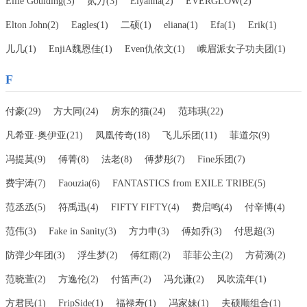
Ellie Goulding(3)
贰万(3)
Elyanna(2)
EVERGLOW(2)
Elton John(2)
Eagles(1)
二硕(1)
eliana(1)
Efa(1)
Erik(1)
儿几(1)
EnjiA魏恩佳(1)
Even仇依文(1)
峨眉派女子功夫团(1)
F
付豪(29)
方大同(24)
房东的猫(24)
范玮琪(22)
凡希亚·奥伊亚(21)
凤凰传奇(18)
飞儿乐团(11)
菲道尔(9)
冯提莫(9)
傅菁(8)
法老(8)
傅梦彤(7)
Fine乐团(7)
费宇涛(7)
Faouzia(6)
FANTASTICS from EXILE TRIBE(5)
范丞丞(5)
符禹迅(4)
FIFTY FIFTY(4)
费启鸣(4)
付辛博(4)
范伟(3)
Fake in Sanity(3)
方力申(3)
傅如乔(3)
付思超(3)
防弹少年团(3)
浮生梦(2)
傅红雨(2)
菲菲公主(2)
方荷漪(2)
范晓萱(2)
方逸伦(2)
付笛声(2)
冯允谦(2)
风吹流年(1)
方君民(1)
FripSide(1)
福禄寿(1)
冯家妹(1)
夫硕顺组合(1)