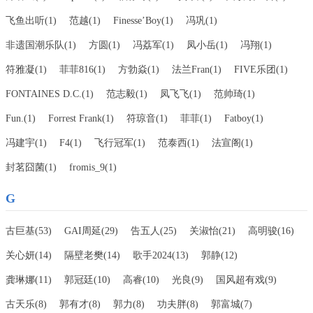
飞鱼出听(1)
范越(1)
Finesse’Boy(1)
冯巩(1)
非遗国潮乐队(1)
方圆(1)
冯荔军(1)
凤小岳(1)
冯翔(1)
符雅凝(1)
菲菲816(1)
方勃焱(1)
法兰Fran(1)
FIVE乐团(1)
FONTAINES D.C.(1)
范志毅(1)
凤飞飞(1)
范帅琦(1)
Fun.(1)
Forrest Frank(1)
符琼音(1)
菲菲(1)
Fatboy(1)
冯建宇(1)
F4(1)
飞行冠军(1)
范泰西(1)
法宣阁(1)
封茗囧菌(1)
fromis_9(1)
G
古巨基(53)
GAI周延(29)
告五人(25)
关淑怡(21)
高明骏(16)
关心妍(14)
隔壁老樊(14)
歌手2024(13)
郭静(12)
龚琳娜(11)
郭冠廷(10)
高睿(10)
光良(9)
国风超有戏(9)
古天乐(8)
郭有才(8)
郭力(8)
功夫胖(8)
郭富城(7)