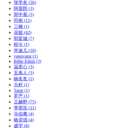
张学友
(26)
阿里郎
(3)
郑中基
(3)
司南
(11)
三楠
(1)
花姐
(42)
郭富城
(7)
程今
(1)
井迪儿
(10)
yangyang
(1)
Billie Eilish
(3)
温奕心
(3)
五条人
(3)
杨友友
(2)
大籽
(1)
Tanir
(1)
罗严
(1)
王赫野
(75)
李荣浩
(21)
马伯骞
(4)
杨克强
(4)
盛宇
(8)