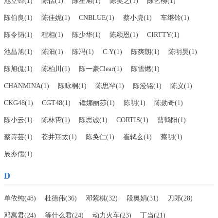
池立铎(1)
陈恬(1)
陈星旭(1)
陈笑之(1)
陈艺柳(1)
陈伯良(1)
陈佳妮(1)
CNBLUE(1)
蔡小虎(1)
车继铃(1)
陈令韬(1)
程相(1)
陈少华(1)
陈颖恩(1)
CIRTTY(1)
池昌旭(1)
陈阳(1)
陈冯(1)
C.Y(1)
陈爽朗(1)
陈明昊(1)
陈旭侃(1)
陈柏川(1)
陈一豪Clear(1)
陈雪燃(1)
CHANMINA(1)
陈咏桐(1)
陈思罕(1)
陈浚铭(1)
陈义(1)
CKG48(1)
CGT48(1)
锤娜丽莎(1)
陈明(1)
陈勋奇(1)
陈小云(1)
陈林霄(1)
陈思诚(1)
CORTIS(1)
曹鹤阳(1)
蔡诗芸(1)
苍井翔太(1)
陈奂仁(1)
崔轼玄(1)
蔡明(1)
辰亦儒(1)
D
单依纯(48)
杜德伟(36)
邓紫棋(32)
段奥娟(31)
刀郎(28)
邓寓君(24)
等什么君(24)
动力火车(23)
丁当(21)