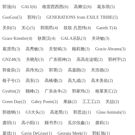
郭顶(6)
GALI(6)
格雷西西西(6)
高卿尘(6)
葛东琪(5)
GooGoo(5)
郭玲(5)
GENERATIONS from EXILE TRIBE(5)
关剑(5)
关心(5)
郭雨昂(4)
鼓鼓 吕思纬(4)
Gareth.T(4)
Grace Kinstler(4)
耿斯汉(4)
GALA乐队(3)
关诗敏(3)
葛漂亮(3)
高秀敏(3)
关智斌(3)
顾莉雅(3)
Gracie Abrams(3)
GNZ48(3)
关晓彤(3)
广东雨神(2)
高高在这呢(2)
郭柯宇(2)
郭俊辰(2)
高伟光(2)
郭霄(2)
高嘉朗(2)
关浩德(2)
格子兮(2)
高安(2)
高橋優(2)
高九成(2)
高木美佑(2)
Gyubin(2)
顾峰(2)
广东余丰(2)
郭家玮(2)
格莱美汇(2)
Green Day(2)
Gabry Ponte(2)
果妹(2)
工工工(2)
关喆(2)
郭德纲(1)
GS大头(1)
高老黑(1)
郭思达(1)
Glass Animals(1)
龚玥(1)
高小阳(1)
顾书齐(1)
瓜尔佳鑫(1)
龚莉(1)
葛优(1)
Gavin DeGraw(1)
Georgia Meek(1)
郭虹旭(1)