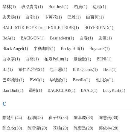
暴林(1)
班泓青青(1)
Bon Jovi(1)
柏鹿(1)
边程(1)
边天扬(1)
白澍(1)
卞英花(1)
巴雅(1)
白百何(1)
BALLISTIK BOYZ from EXILE TRIBE(1)
BOYFRIEND(1)
BoA(1)
BACK-ON(1)
Bassjackers(1)
白客(1)
边疆(1)
Black Angel(1)
半糖咖啡(1)
Becky Hill(1)
BoyuanP(1)
白水寒(1)
白羽(1)
柏霖PoLin(1)
暴躁默(1)
BENI(1)
B.I(1)
布仁巴雅尔(1)
包上恩(1)
B.B.Queens(1)
Bean(1)
巴邓顿珠(1)
BWO(1)
毕晓歆(1)
Bastille(1)
包贝尔(1)
Bao Binh(1)
霸别(1)
BACKCHAR(1)
BAAD(1)
BabyKush(1)
C
陈楚生(44)
程响(43)
崔子格(33)
陈卓璇(33)
陈慧娴(30)
陈立农(30)
陈雪凝(29)
苍狼(29)
陈奕迅(28)
蔡依林(28)