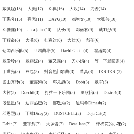
戴佩妮(18)
大美(17)
邓典(16)
大欢(14)
刀酱(14)
丁禹兮(13)
弹壳(11)
DAY6(10)
都智文(10)
大张伟(10)
邓佳鑫(10)
deca joins(10)
队长(9)
邓丽君(9)
戴羽彤(9)
丁程鑫(8)
大潞(8)
杜宣达(6)
大壮(6)
戴荃(6)
达闻西乐队(5)
旦增曲培(5)
David Guetta(4)
翟潇闻(4)
戴爱玲(4)
戴燕妮(4)
董又霖(4)
刀小娟(4)
等一下就回家(4)
丁世光(3)
豆包(3)
抖音热门歌曲(3)
董真(3)
DOUDOU(3)
当山真玲(3)
董嘉鸿(3)
邓见超(3)
Dobi(3)
戴军(3)
大哲(3)
Doechii(3)
打扰一下乐团(3)
董欣怡(3)
Desire4(3)
段星星(3)
迪丽热巴(2)
都敬秀(2)
迪玛希Dimash(2)
邓恩熙(2)
丁肆Dicey(2)
DUSTCELL(2)
Doja Cat(2)
Dabin(2)
董宇辉(2)
大塚愛(2)
Dear Jane(2)
弹棉花的小花(2)