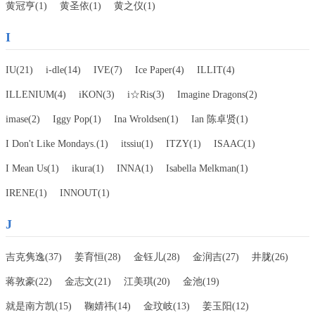
黄冠亨(1)
黄圣依(1)
黄之仪(1)
I
IU(21)
i-dle(14)
IVE(7)
Ice Paper(4)
ILLIT(4)
ILLENIUM(4)
iKON(3)
i☆Ris(3)
Imagine Dragons(2)
imase(2)
Iggy Pop(1)
Ina Wroldsen(1)
Ian 陈卓贤(1)
I Don't Like Mondays.(1)
itssiu(1)
ITZY(1)
ISAAC(1)
I Mean Us(1)
ikura(1)
INNA(1)
Isabella Melkman(1)
IRENE(1)
INNOUT(1)
J
吉克隽逸(37)
姜育恒(28)
金钰儿(28)
金润吉(27)
井胧(26)
蒋敦豪(22)
金志文(21)
江美琪(20)
金池(19)
就是南方凯(15)
鞠婧祎(14)
金玟岐(13)
姜玉阳(12)