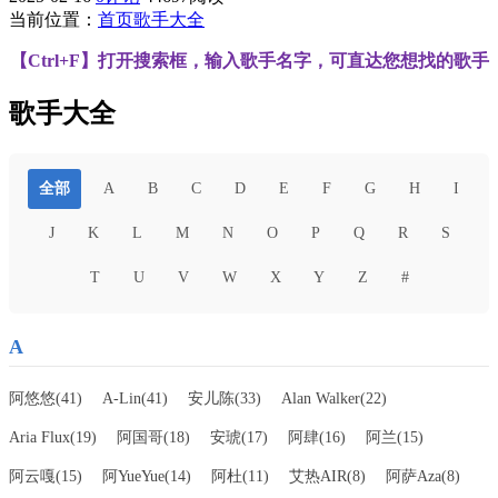
当前位置：
首页
歌手大全
【Ctrl+F
】
打开搜索框，输入歌手名字，可直达您想找的歌手
歌手大全
全部
A
B
C
D
E
F
G
H
I
J
K
L
M
N
O
P
Q
R
S
T
U
V
W
X
Y
Z
#
A
阿悠悠(41)
A-Lin(41)
安儿陈(33)
Alan Walker(22)
Aria Flux(19)
阿国哥(18)
安琥(17)
阿肆(16)
阿兰(15)
阿云嘎(15)
阿YueYue(14)
阿杜(11)
艾热AIR(8)
阿萨Aza(8)