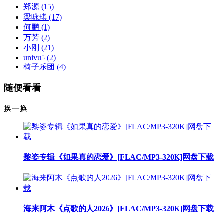
郑源
(15)
梁咏琪
(17)
何鹏
(1)
万芳
(2)
小刚
(21)
univu5
(2)
椅子乐团
(4)
随便看看
换一换
黎姿专辑《如果真的恋爱》[FLAC/MP3-320K]网盘下载
海来阿木《点歌的人2026》[FLAC/MP3-320K]网盘下载