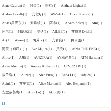
Anne Gudrun(1)
阿朵(1)
暗杠(1)
Anthem Lights(1)
Andrea Bocelli(1)
安七炫(1)
AViVA(1)
Alison Krauss(1)
Attack吴双东(1)
安唯绫(1)
阿布(1)
Alvaro Soler(1)
Ami(1)
阿电(1)
阿斌斌(1)
安扬(1)
AILEE(1)
艾维斯Evis(1)
Au(1)
Alesso(1)
阿苏卡(1)
安俞真(1)
俺真困(1)
阿辰（阎辰）(1)
Ave Mujica(1)
艾兜(1)
AiNA THE END(1)
Aliice(1)
AJR(1)
AURORA(1)
AY楊佬叁(1)
ATM Hanson(1)
Asher Monroe(1)
Anurag Kulkarni(1)
APMOZART(1)
敖子逸(1)
Alizee(1)
Alec Puro(1)
Anna.L(1)
Adelén(1)
Apink(1)
艾里克(1)
Alice Merton(1)
Alec Benjamin(1)
安室奈美恵(1)
Amy Lo(1)
Akmc勇(1)
B