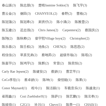
春山派(3)
陈志朋(3)
楚晴Jasmine Sokko(3)
陈飞宇(3)
曹云金(3)
侧田(3)
CHANYEOL(2)
春野(2)
曹格(2)
陈冠蒲(2)
陈冠希(2)
厨房仔(2)
陈小满(2)
陈雅雯(2)
陈玉建(2)
迟志强(2)
Chris James(2)
Carpenters(2)
蔡国庆(2)
陈翔(2)
陈秋桦(2)
柴宇熙Village boys(2)
Christopher(2)
陈乐基(2)
陈壬权(2)
池鱼(2)
CHEN(2)
陈思思(2)
程佳佳(2)
草原兄弟(2)
蔡翊昇(2)
超级市场(2)
陈瑶(2)
陈嘉宇(2)
陈鸿宇(2)
陈辉(2)
常雷(2)
陈奕恒(2)
Carly Rae Jepsen(2)
陈健安(2)
蔡妍(1)
曹芷芊(1)
CoCo李玟(1)
蔡卓妍(1)
陈坤(1)
柴愷能(1)
陈果(1)
Conor Maynard(1)
程今(1)
陈洁丽(1)
车载音乐(1)
陈越龙(1)
崔雨鑫(1)
Cozi Zuehlsdorff(1)
陈萨(1)
陈艺鹏(1)
陈泫孝(1)
陈彼得(1)
C2C(1)
沧川(1)
Chevy(1)
陈墨一(1)
CHAII(1)