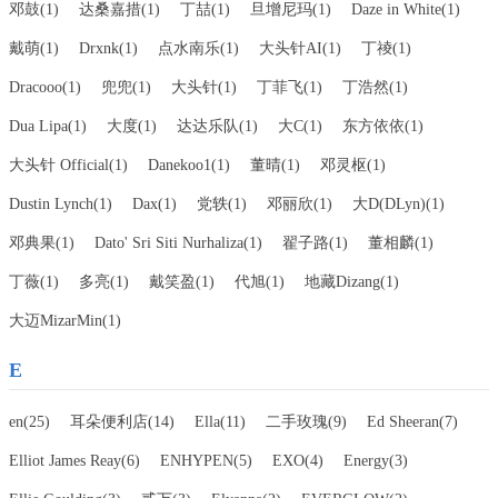
邓鼓(1)
达桑嘉措(1)
丁喆(1)
旦增尼玛(1)
Daze in White(1)
戴萌(1)
Drxnk(1)
点水南乐(1)
大头针AI(1)
丁祾(1)
Dracooo(1)
兜兜(1)
大头针(1)
丁菲飞(1)
丁浩然(1)
Dua Lipa(1)
大度(1)
达达乐队(1)
大C(1)
东方依依(1)
大头针 Official(1)
Danekoo1(1)
董晴(1)
邓灵枢(1)
Dustin Lynch(1)
Dax(1)
党轶(1)
邓丽欣(1)
大D(DLyn)(1)
邓典果(1)
Dato' Sri Siti Nurhaliza(1)
翟子路(1)
董相麟(1)
丁薇(1)
多亮(1)
戴笑盈(1)
代旭(1)
地藏Dizang(1)
大迈MizarMin(1)
E
en(25)
耳朵便利店(14)
Ella(11)
二手玫瑰(9)
Ed Sheeran(7)
Elliot James Reay(6)
ENHYPEN(5)
EXO(4)
Energy(3)