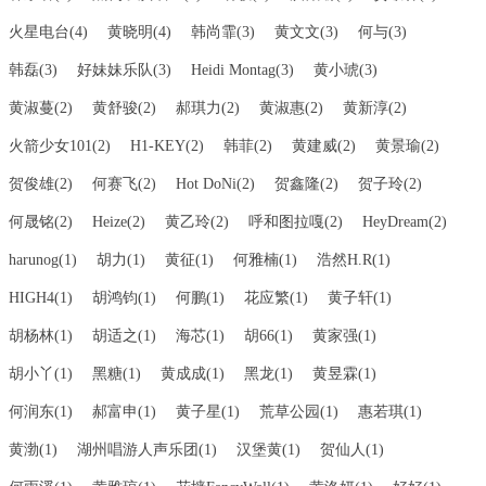
火星电台(4)
黄晓明(4)
韩尚霏(3)
黄文文(3)
何与(3)
韩磊(3)
好妹妹乐队(3)
Heidi Montag(3)
黄小琥(3)
黄淑蔓(2)
黄舒骏(2)
郝琪力(2)
黄淑惠(2)
黄新淳(2)
火箭少女101(2)
H1-KEY(2)
韩菲(2)
黄建威(2)
黄景瑜(2)
贺俊雄(2)
何赛飞(2)
Hot DoNi(2)
贺鑫隆(2)
贺子玲(2)
何晟铭(2)
Heize(2)
黄乙玲(2)
呼和图拉嘎(2)
HeyDream(2)
harunog(1)
胡力(1)
黄征(1)
何雅楠(1)
浩然H.R(1)
HIGH4(1)
胡鸿钧(1)
何鹏(1)
花应繁(1)
黄子轩(1)
胡杨林(1)
胡适之(1)
海芯(1)
胡66(1)
黄家强(1)
胡小丫(1)
黑糖(1)
黄成成(1)
黑龙(1)
黄昱霖(1)
何润东(1)
郝富申(1)
黄子星(1)
荒草公园(1)
惠若琪(1)
黄渤(1)
湖州唱游人声乐团(1)
汉堡黄(1)
贺仙人(1)