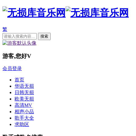
繁
游客,您好
V
会员登录
首页
华语无损
日韩无损
欧美无损
高清MV
相声小品
歌手大全
求助区