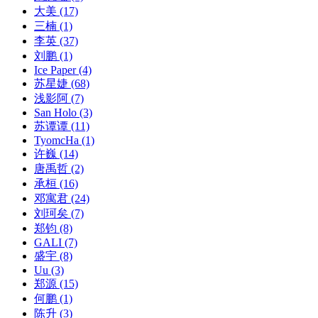
大美
(17)
三楠
(1)
李英
(37)
刘鹏
(1)
Ice Paper
(4)
苏星婕
(68)
浅影阿
(7)
San Holo
(3)
苏谭谭
(11)
TyomcHa
(1)
许巍
(14)
唐禹哲
(2)
承桓
(16)
邓寓君
(24)
刘珂矣
(7)
郑钧
(8)
GALI
(7)
盛宇
(8)
Uu
(3)
郑源
(15)
何鹏
(1)
陈升
(3)