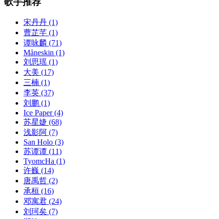
歌手推荐
宋丹丹
(1)
曹芷芊
(1)
谭咏麟
(71)
Måneskin
(1)
刘思瑶
(1)
大美
(17)
三楠
(1)
李英
(37)
刘鹏
(1)
Ice Paper
(4)
苏星婕
(68)
浅影阿
(7)
San Holo
(3)
苏谭谭
(11)
TyomcHa
(1)
许巍
(14)
唐禹哲
(2)
承桓
(16)
邓寓君
(24)
刘珂矣
(7)