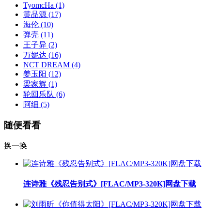
TyomcHa
(1)
黄品源
(17)
海伦
(10)
弹壳
(11)
王子异
(2)
万妮达
(16)
NCT DREAM
(4)
姜玉阳
(12)
梁家辉
(1)
轮回乐队
(6)
阿细
(5)
随便看看
换一换
连诗雅《残忍告别式》[FLAC/MP3-320K]网盘下载