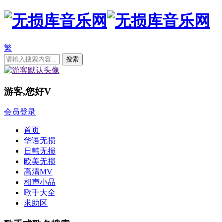
繁
游客,您好
V
会员登录
首页
华语无损
日韩无损
欧美无损
高清MV
相声小品
歌手大全
求助区