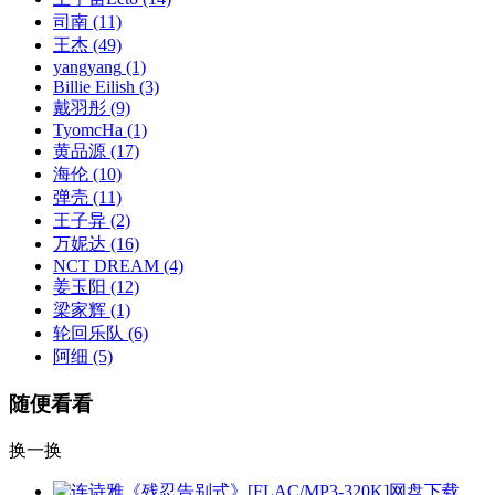
司南
(11)
王杰
(49)
yangyang
(1)
Billie Eilish
(3)
戴羽彤
(9)
TyomcHa
(1)
黄品源
(17)
海伦
(10)
弹壳
(11)
王子异
(2)
万妮达
(16)
NCT DREAM
(4)
姜玉阳
(12)
梁家辉
(1)
轮回乐队
(6)
阿细
(5)
随便看看
换一换