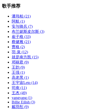
歌手推荐
潘玮柏
(21)
阿航
(1)
安与骑兵
(7)
布兰妮斯皮尔斯
(3)
崔子格
(33)
蔡健雅
(21)
曹格
(2)
羽·泉
(12)
就是南方凯
(15)
邓丽君
(9)
王韵
(9)
王强
(1)
高老黑
(1)
王宇宙Leto
(14)
司南
(11)
王杰
(49)
yangyang
(1)
Billie Eilish
(3)
戴羽彤
(9)