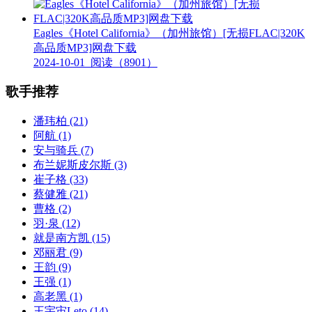
Eagles《Hotel California》（加州旅馆）[无损FLAC|320K
高品质MP3]网盘下载
2024-10-01
阅读（8901）
歌手推荐
潘玮柏
(21)
阿航
(1)
安与骑兵
(7)
布兰妮斯皮尔斯
(3)
崔子格
(33)
蔡健雅
(21)
曹格
(2)
羽·泉
(12)
就是南方凯
(15)
邓丽君
(9)
王韵
(9)
王强
(1)
高老黑
(1)
王宇宙Leto
(14)