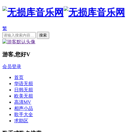
繁
游客,您好
V
会员登录
首页
华语无损
日韩无损
欧美无损
高清MV
相声小品
歌手大全
求助区