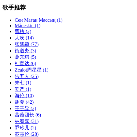
歌手推荐
Сен Маған Массың
(1)
Måneskin
(1)
曹格
(2)
大欢
(14)
张靓颖
(77)
街道办
(3)
葛东琪
(5)
杜宣达
(6)
Zealot周星星
(1)
告五人
(25)
朱七
(1)
罗严
(1)
海伦
(10)
胡夏
(42)
王子异
(2)
蔷薇团长
(6)
林宥嘉
(31)
乔玲儿
(2)
苏慧伦
(28)