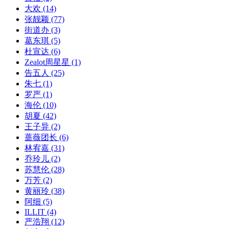
大欢
(14)
张靓颖
(77)
街道办
(3)
葛东琪
(5)
杜宣达
(6)
Zealot周星星
(1)
告五人
(25)
朱七
(1)
罗严
(1)
海伦
(10)
胡夏
(42)
王子异
(2)
蔷薇团长
(6)
林宥嘉
(31)
乔玲儿
(2)
苏慧伦
(28)
万芳
(2)
黄丽玲
(38)
阿细
(5)
ILLIT
(4)
严浩翔
(12)