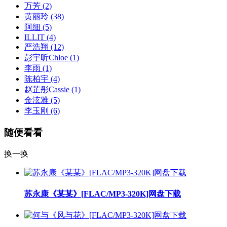
万芳
(2)
黄丽玲
(38)
阿细
(5)
ILLIT
(4)
严浩翔
(12)
彭宇昕Chloe
(1)
李雨
(1)
陈柏宇
(4)
赵芷彤Cassie
(1)
金泫雅
(5)
李玉刚
(6)
随便看看
换一换
苏永康《某某》[FLAC/MP3-320K]网盘下载