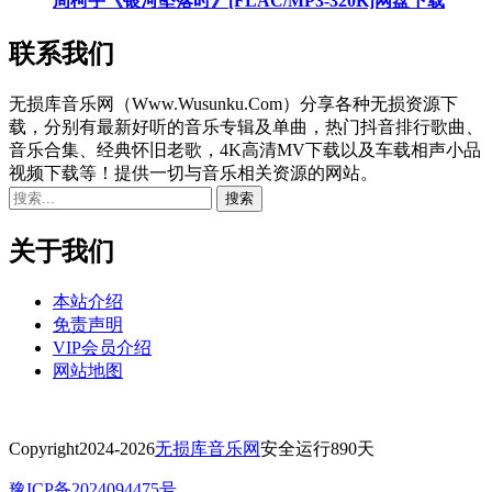
周柯宇《银河坠落时》[FLAC/MP3-320K]网盘下载
联系我们
无损库音乐网（Www.Wusunku.Com）分享各种无损资源下
载，分别有最新好听的音乐专辑及单曲，热门抖音排行歌曲、
音乐合集、经典怀旧老歌，4K高清MV下载以及车载相声小品
视频下载等！提供一切与音乐相关资源的网站。
关于我们
本站介绍
免责声明
VIP会员介绍
网站地图
Copyright
2024-2026
无损库音乐网
安全运行
890
天
豫ICP备2024094475号