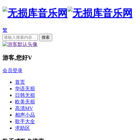
繁
游客,您好
V
会员登录
首页
华语无损
日韩无损
欧美无损
高清MV
相声小品
歌手大全
求助区