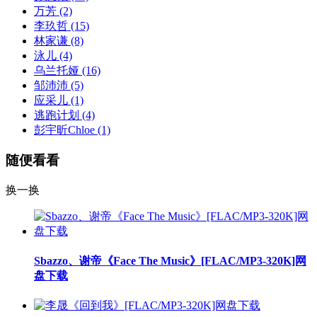
万芳
(2)
李玖哲
(15)
林家谦
(8)
泳儿
(4)
乌兰托娅
(16)
邹沛沛
(5)
应采儿
(1)
逃跑计划
(4)
彭宇昕Chloe
(1)
随便看看
换一换
Sbazzo、谢帝《Face The Music》[FLAC/MP3-320K]网
盘下载