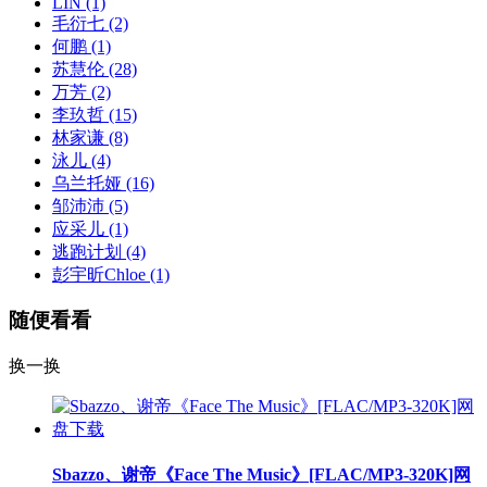
LIN
(1)
毛衍七
(2)
何鹏
(1)
苏慧伦
(28)
万芳
(2)
李玖哲
(15)
林家谦
(8)
泳儿
(4)
乌兰托娅
(16)
邹沛沛
(5)
应采儿
(1)
逃跑计划
(4)
彭宇昕Chloe
(1)
随便看看
换一换
Sbazzo、谢帝《Face The Music》[FLAC/MP3-320K]网