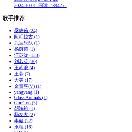
2024-10-01
阅读（8942）
歌手推荐
梁静茹
(24)
阿呷拉古
(1)
九宝乐队
(1)
杨茵茵
(1)
汪苏泷
(133)
刘若英
(30)
王贰浪
(4)
王蓉
(7)
大美
(17)
金泰亨(V)
(1)
yangyang
(1)
Glass Animals
(1)
GooGoo
(5)
胡鸿钧
(1)
杨友友
(2)
李健
(22)
承桓
(16)