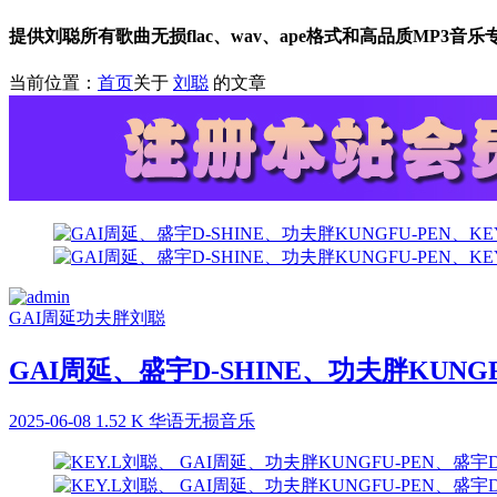
提供刘聪所有歌曲无损flac、wav、ape格式和高品质MP3音
当前位置：
首页
关于
刘聪
的文章
GAI周延
功夫胖
刘聪
GAI周延、盛宇D-SHINE、功夫胖KUNGFU-
2025-06-08
1.52 K
华语无损音乐