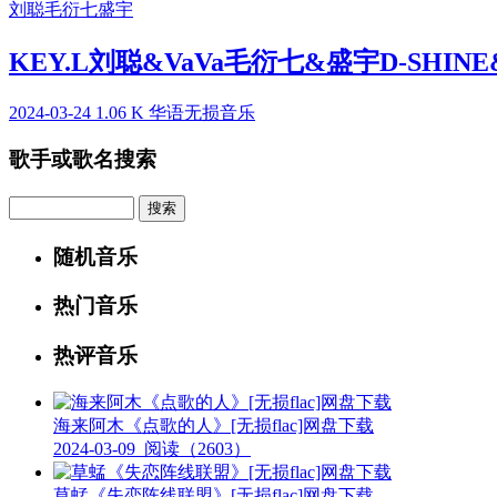
刘聪
毛衍七
盛宇
KEY.L刘聪&VaVa毛衍七&盛宇D-SHIN
2024-03-24
1.06 K
华语无损音乐
歌手或歌名搜索
Search
随机音乐
热门音乐
热评音乐
海来阿木《点歌的人》[无损flac]网盘下载
2024-03-09
阅读（2603）
草蜢《失恋阵线联盟》[无损flac]网盘下载