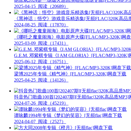
胡彦斌2024是一场烟火巡回演唱会现场专辑[FLAC/MP3-3
2025-04-15
阅读（20689）
《黑神话：悟空》游戏音乐精选集[无损FLAC|320K高品质
2024-08-25
阅读（17870）
《哪吒之魔童闹海》电影原声大碟[FLAC/MP3-320K]网
2025-03-09
阅读（17431）
G.E.M. 邓紫棋专辑《I AM GLORIA》[FLAC/MP3-320
2025-06-12
阅读（16751）
梁博2025年专辑《精气神》[FLAC/MP3-320K]网盘下载
2025-04-25
阅读（14126）
抖音热门歌曲100首[202407期][无损flac|320K高品质MP
2024-07-26
阅读（45219）
谭咏麟1994年专辑《梦幻的笑容》[无损flac]网盘下载
2024-04-07
阅读（2527）