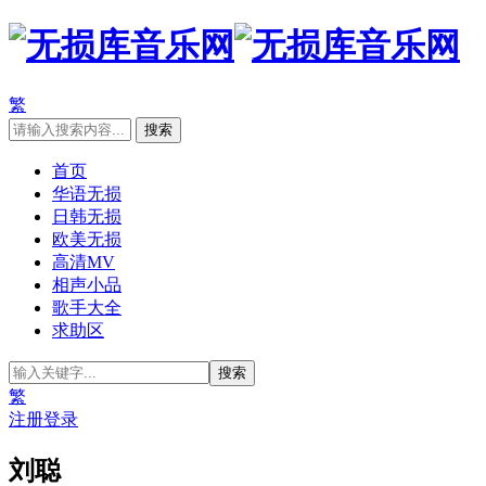
繁
首页
华语无损
日韩无损
欧美无损
高清MV
相声小品
歌手大全
求助区
繁
注册
登录
刘聪