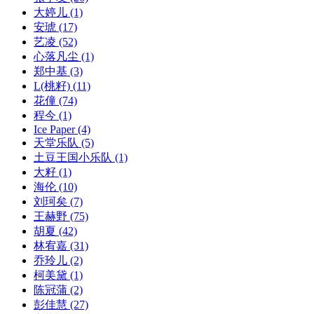
大婷儿
(1)
安琥
(17)
艺凌
(52)
心落凡尘
(1)
郑中基
(3)
L(桃籽)
(11)
花僮
(74)
程今
(1)
Ice Paper
(4)
天堂乐队
(5)
土豆王国小乐队
(1)
大籽
(1)
海伦
(10)
刘珂矣
(7)
王赫野
(75)
胡夏
(42)
林宥嘉
(31)
乔玲儿
(2)
柯美黛
(1)
陈冠蒲
(2)
彭佳慧
(27)