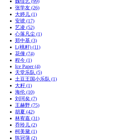
魏佳艺
(99)
张学友
(26)
大婷儿
(1)
安琥
(17)
艺凌
(52)
心落凡尘
(1)
郑中基
(3)
L(桃籽)
(11)
花僮
(74)
程今
(1)
Ice Paper
(4)
天堂乐队
(5)
土豆王国小乐队
(1)
大籽
(1)
海伦
(10)
刘珂矣
(7)
王赫野
(75)
胡夏
(42)
林宥嘉
(31)
乔玲儿
(2)
柯美黛
(1)
陈冠蒲
(2)