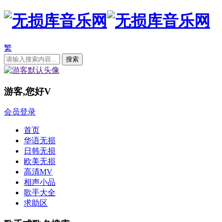
繁
游客,您好
V
会员登录
首页
华语无损
日韩无损
欧美无损
高清MV
相声小品
歌手大全
求助区