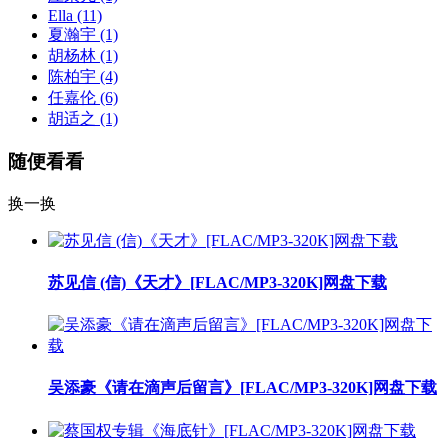
Ella
(11)
夏瀚宇
(1)
胡杨林
(1)
陈柏宇
(4)
任嘉伦
(6)
胡适之
(1)
随便看看
换一换
苏见信 (信)《天才》[FLAC/MP3-320K]网盘下载
吴添豪《请在滴声后留言》[FLAC/MP3-320K]网盘下载