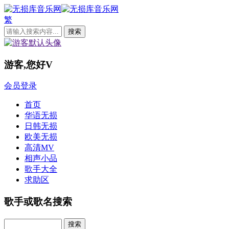
繁
游客,您好
V
会员登录
首页
华语无损
日韩无损
欧美无损
高清MV
相声小品
歌手大全
求助区
歌手或歌名搜索
Search