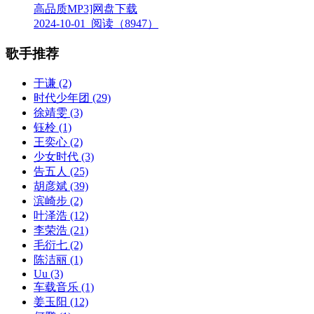
高品质MP3]网盘下载
2024-10-01
阅读（8947）
歌手推荐
于谦
(2)
时代少年团
(29)
徐靖雯
(3)
钰柃
(1)
王奕心
(2)
少女时代
(3)
告五人
(25)
胡彦斌
(39)
滨崎步
(2)
叶泽浩
(12)
李荣浩
(21)
毛衍七
(2)
陈洁丽
(1)
Uu
(3)
车载音乐
(1)
姜玉阳
(12)