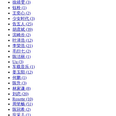
徐靖雯
(3)
钰柃
(1)
王奕心
(2)
少女时代
(3)
告五人
(25)
胡彦斌
(39)
滨崎步
(2)
叶泽浩
(12)
李荣浩
(21)
毛衍七
(2)
陈洁丽
(1)
Uu
(3)
车载音乐
(1)
姜玉阳
(12)
何鹏
(1)
陈升
(3)
林家谦
(8)
刘恋
(20)
Roxette
(10)
周笔畅
(51)
陈冠希
(2)
应采儿
(1)