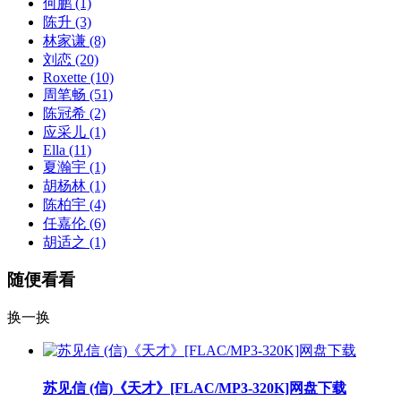
何鹏
(1)
陈升
(3)
林家谦
(8)
刘恋
(20)
Roxette
(10)
周笔畅
(51)
陈冠希
(2)
应采儿
(1)
Ella
(11)
夏瀚宇
(1)
胡杨林
(1)
陈柏宇
(4)
任嘉伦
(6)
胡适之
(1)
随便看看
换一换
苏见信 (信)《天才》[FLAC/MP3-320K]网盘下载