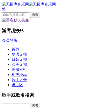
繁
游客,您好
V
会员登录
首页
华语无损
日韩无损
欧美无损
高清MV
相声小品
歌手大全
求助区
歌手或歌名搜索
Search