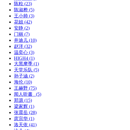
陈粒
(23)
陈淑桦
(5)
王小帅
(3)
花姐
(42)
安静
(2)
门丽
(7)
井迪儿
(10)
赵洋
(32)
温奕心
(3)
HIGH4
(1)
大黑摩季
(1)
天堂乐队
(5)
孙子涵
(2)
海伦
(10)
王赫野
(75)
闻人听書_
(5)
郑源
(15)
梁家辉
(1)
张震岳
(28)
庹宗华
(1)
洛天依
(41)