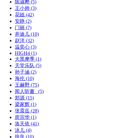
陈淑桦
(5)
王小帅
(3)
花姐
(42)
安静
(2)
门丽
(7)
井迪儿
(10)
赵洋
(32)
温奕心
(3)
HIGH4
(1)
大黑摩季
(1)
天堂乐队
(5)
孙子涵
(2)
海伦
(10)
王赫野
(75)
闻人听書_
(5)
郑源
(15)
梁家辉
(1)
张震岳
(28)
庹宗华
(1)
洛天依
(41)
泳儿
(4)
徐良
(10)