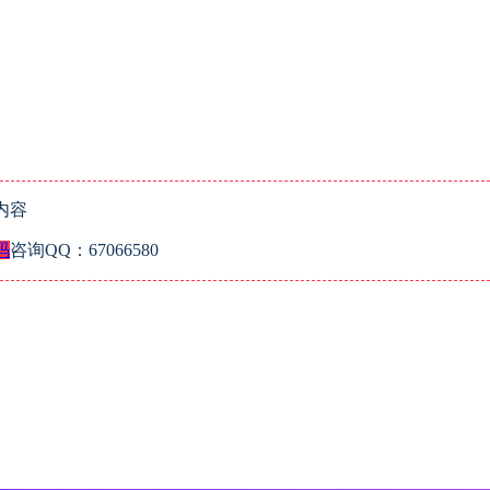
内容
码
咨询QQ：67066580