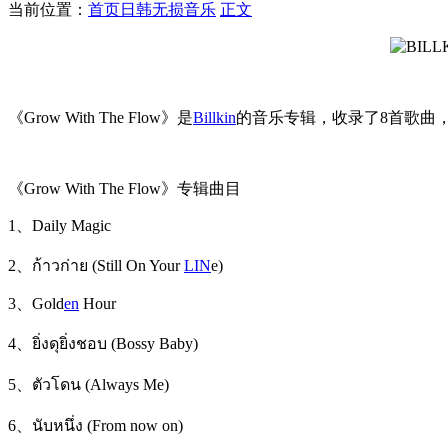
当前位置：
首页
日韩无损音乐
正文
《Grow With The Flow》是
Billkin
的音乐专辑，收录了8首歌曲，于
《Grow With The Flow》专辑曲目
1、Daily Magic
2、ก้าวก่าย (Still On Your
LIN
e)
3、Gold
en
Hour
4、ยิ่งดุยิ่งชอบ (Bossy Baby)
5、ตัวโดน (Always Me)
6、นับหนึ่ง (From now on)