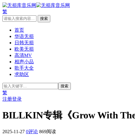
繁
首页
华语无损
日韩无损
欧美无损
高清MV
相声小品
歌手大全
求助区
繁
注册
登录
BILLKIN专辑《Grow With Th
2025-11-27
0评论
869阅读