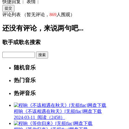
快捷回复：
表情：
评论列表
（暂无评论，
869
人围观）
还没有评论，来说两句吧...
歌手或歌名搜索
Search
随机音乐
热门音乐
热评音乐
程响《不该相遇在秋天》[无损flac]网盘下载
2024-03-11
阅读（2458）