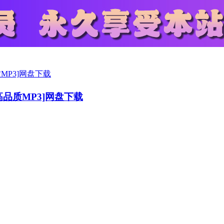
|320K高品质MP3]网盘下载