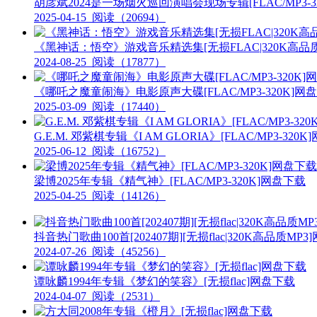
胡彦斌2024是一场烟火巡回演唱会现场专辑[FLAC/MP3-3
2025-04-15
阅读（20694）
《黑神话：悟空》游戏音乐精选集[无损FLAC|320K高品质
2024-08-25
阅读（17877）
《哪吒之魔童闹海》电影原声大碟[FLAC/MP3-320K]网
2025-03-09
阅读（17440）
G.E.M. 邓紫棋专辑《I AM GLORIA》[FLAC/MP3-320
2025-06-12
阅读（16752）
梁博2025年专辑《精气神》[FLAC/MP3-320K]网盘下载
2025-04-25
阅读（14126）
抖音热门歌曲100首[202407期][无损flac|320K高品质MP
2024-07-26
阅读（45256）
谭咏麟1994年专辑《梦幻的笑容》[无损flac]网盘下载
2024-04-07
阅读（2531）