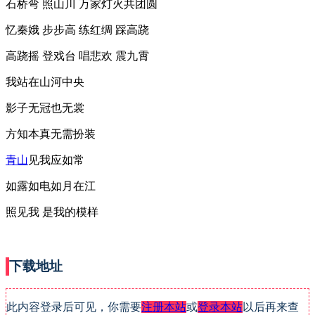
石桥弯 照山川 万家灯火共团圆
忆秦娥 步步高 练红绸 踩高跷
高跷摇 登戏台 唱悲欢 震九霄
我站在山河中央
影子无冠也无裳
方知本真无需扮装
青山
见我应如常
如露如电如月在江
照见我 是我的模样
下载地址
此内容登录后可见，你需要
注册本站
或
登录本站
以后再来查