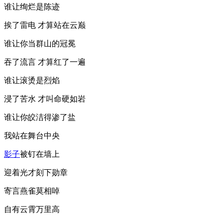
谁让绚烂是陈迹
挨了雷电 才算站在云巅
谁让你当群山的冠冕
吞了流言 才算红了一遍
谁让滚烫是烈焰
浸了苦水 才叫命硬如岩
谁让你皎洁得渗了盐
我站在舞台中央
影子
被钉在墙上
迎着光才刻下勋章
寄言燕雀莫相啅
自有云霄万里高