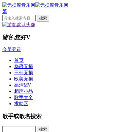
繁
游客,您好
V
会员登录
首页
华语无损
日韩无损
欧美无损
高清MV
相声小品
歌手大全
求助区
歌手或歌名搜索
Search