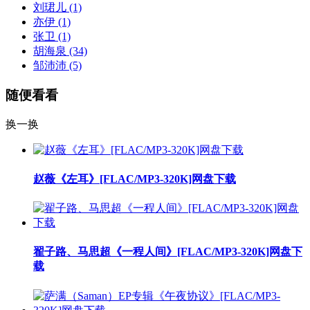
刘珺儿
(1)
亦伊
(1)
张卫
(1)
胡海泉
(34)
邹沛沛
(5)
随便看看
换一换
赵薇《左耳》[FLAC/MP3-320K]网盘下载
翟子路、马思超《一程人间》[FLAC/MP3-320K]网盘下
载