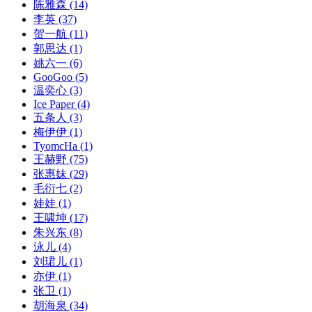
陈雅森
(14)
李英
(37)
贺一航
(11)
郭思达
(1)
姚六一
(6)
GooGoo
(5)
温奕心
(3)
Ice Paper
(4)
五条人
(3)
梅伊伊
(1)
TyomcHa
(1)
王赫野
(75)
张惠妹
(29)
毛衍七
(2)
娃娃
(1)
王啸坤
(17)
朱兴东
(8)
泳儿
(4)
刘珺儿
(1)
亦伊
(1)
张卫
(1)
胡海泉
(34)