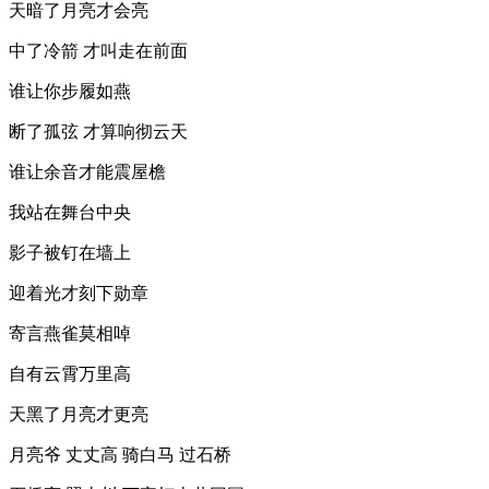
天暗了月亮才会亮
中了冷箭 才叫走在前面
谁让你步履如燕
断了孤弦 才算响彻云天
谁让余音才能震屋檐
我站在舞台中央
影子被钉在墙上
迎着光才刻下勋章
寄言燕雀莫相啅
自有云霄万里高
天黑了月亮才更亮
月亮爷 丈丈高 骑白马 过石桥