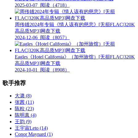
2025-03-07
阅读（4718）
周传雄2024年专辑《情人该有的慈悲》[无损FLAC|320K
高品质MP3]网盘下载
2024-12-06
阅读（8057）
Eagles《Hotel California》（加州旅馆）[无损FLAC|320K
高品质MP3]网盘下载
2024-10-01
阅读（8908）
歌手推荐
大潞
(8)
张茜
(11)
陈粒
(23)
陈明真
(4)
王韵
(9)
王宇宙Leto
(14)
Conor Maynard
(1)