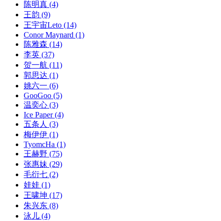
陈明真
(4)
王韵
(9)
王宇宙Leto
(14)
Conor Maynard
(1)
陈雅森
(14)
李英
(37)
贺一航
(11)
郭思达
(1)
姚六一
(6)
GooGoo
(5)
温奕心
(3)
Ice Paper
(4)
五条人
(3)
梅伊伊
(1)
TyomcHa
(1)
王赫野
(75)
张惠妹
(29)
毛衍七
(2)
娃娃
(1)
王啸坤
(17)
朱兴东
(8)
泳儿
(4)