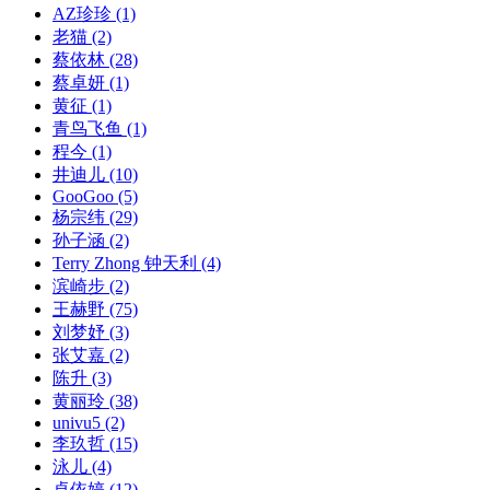
AZ珍珍
(1)
老猫
(2)
蔡依林
(28)
蔡卓妍
(1)
黄征
(1)
青鸟飞鱼
(1)
程今
(1)
井迪儿
(10)
GooGoo
(5)
杨宗纬
(29)
孙子涵
(2)
Terry Zhong 钟天利
(4)
滨崎步
(2)
王赫野
(75)
刘梦妤
(3)
张艾嘉
(2)
陈升
(3)
黄丽玲
(38)
univu5
(2)
李玖哲
(15)
泳儿
(4)
卓依婷
(12)