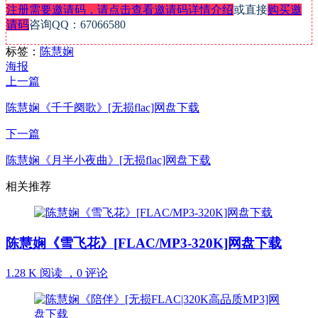
注册需要邀请码，请点击查看邀请码详情介绍
或直接
购买邀
请码
咨询QQ：67066580
标签：
陈慧娴
海报
上一篇
陈慧娴《千千阕歌》[无损flac]网盘下载
下一篇
陈慧娴《月半小夜曲》[无损flac]网盘下载
相关推荐
陈慧娴《雪飞花》[FLAC/MP3-320K]网盘下载
1.28 K 阅读 ，
0 评论