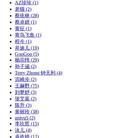
AZ珍珍
(1)
老猫
(2)
蔡依林
(28)
蔡卓妍
(1)
黄征
(1)
青鸟飞鱼
(1)
程今
(1)
井迪儿
(10)
GooGoo
(5)
杨宗纬
(29)
孙子涵
(2)
Terry Zhong 钟天利
(4)
滨崎步
(2)
王赫野
(75)
刘梦妤
(3)
张艾嘉
(2)
陈升
(3)
黄丽玲
(38)
univu5
(2)
李玖哲
(15)
泳儿
(4)
卓依婷
(12)