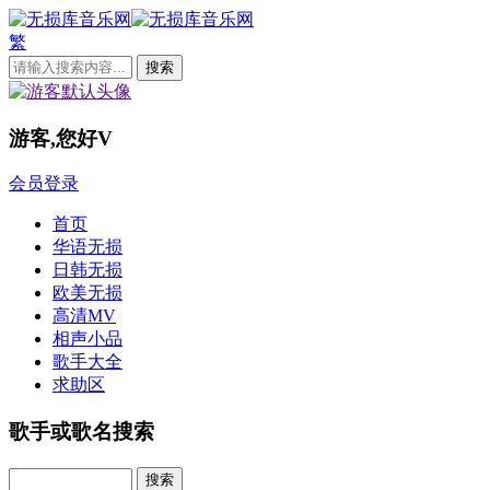
繁
游客,您好
V
会员登录
首页
华语无损
日韩无损
欧美无损
高清MV
相声小品
歌手大全
求助区
歌手或歌名搜索
Search