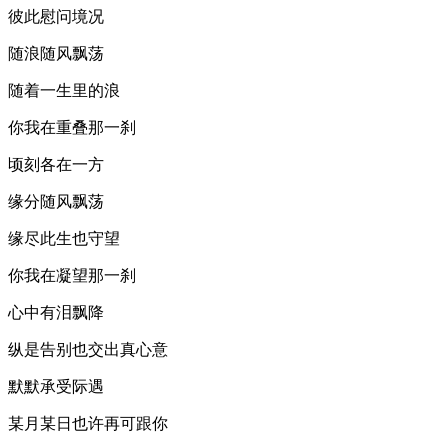
彼此慰问境况
随浪随风飘荡
随着一生里的浪
你我在重叠那一刹
顷刻各在一方
缘分随风飘荡
缘尽此生也守望
你我在凝望那一刹
心中有泪飘降
纵是告别也交出真心意
默默承受际遇
某月某日也许再可跟你