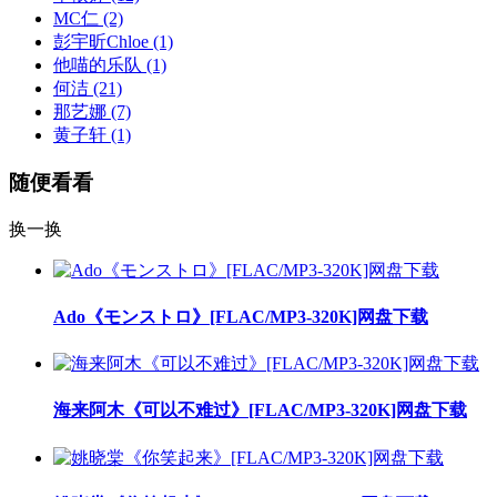
MC仁
(2)
彭宇昕Chloe
(1)
他喵的乐队
(1)
何洁
(21)
那艺娜
(7)
黄子轩
(1)
随便看看
换一换
Ado《モンストロ》[FLAC/MP3-320K]网盘下载
海来阿木《可以不难过》[FLAC/MP3-320K]网盘下载