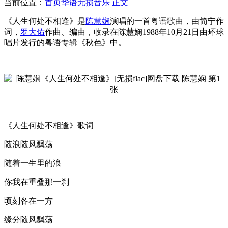
当前位置：
首页
华语无损音乐
正文
《人生何处不相逢》是
陈慧娴
演唱的一首粤语歌曲，由简宁作
词，
罗大佑
作曲、编曲，收录在陈慧娴1988年10月21日由环球
唱片发行的粤语专辑《秋色》中。
《人生何处不相逢》歌词
随浪随风飘荡
随着一生里的浪
你我在重叠那一刹
顷刻各在一方
缘分随风飘荡