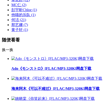
MC仁
(2)
彭宇昕Chloe
(1)
他喵的乐队
(1)
何洁
(21)
那艺娜
(7)
黄子轩
(1)
随便看看
换一换
Ado《モンストロ》[FLAC/MP3-320K]网盘下载
海来阿木《可以不难过》[FLAC/MP3-320K]网盘下载