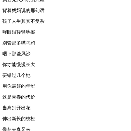
背着妈妈说的那句话
孩子人生其实不复杂
喔眼泪轻轻地擦
别管那多嘴乌鸦
咽下那些风沙
你才能慢慢长大
要错过几个她
用你最好的年华
这是青春的代价
当离别开出花
伸出新长的枝桠
像冬去春又来