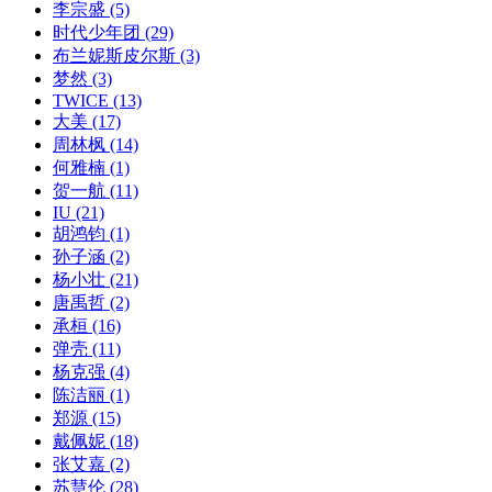
李宗盛
(5)
时代少年团
(29)
布兰妮斯皮尔斯
(3)
梦然
(3)
TWICE
(13)
大美
(17)
周林枫
(14)
何雅楠
(1)
贺一航
(11)
IU
(21)
胡鸿钧
(1)
孙子涵
(2)
杨小壮
(21)
唐禹哲
(2)
承桓
(16)
弹壳
(11)
杨克强
(4)
陈洁丽
(1)
郑源
(15)
戴佩妮
(18)
张艾嘉
(2)
苏慧伦
(28)