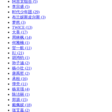
阿吉太组合
(5)
李宗盛
(5)
时代少年团
(29)
布兰妮斯皮尔斯
(3)
梦然
(3)
TWICE
(13)
大美
(17)
周林枫
(14)
何雅楠
(1)
贺一航
(11)
IU
(21)
胡鸿钧
(1)
孙子涵
(2)
杨小壮
(21)
唐禹哲
(2)
承桓
(16)
弹壳
(11)
杨克强
(4)
陈洁丽
(1)
郑源
(15)
戴佩妮
(18)
张艾嘉
(2)