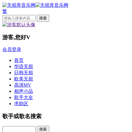
繁
游客,您好
V
会员登录
首页
华语无损
日韩无损
欧美无损
高清MV
相声小品
歌手大全
求助区
歌手或歌名搜索
Search