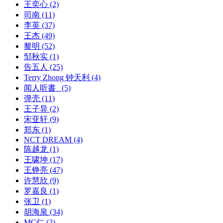
王奕心
(2)
司南
(11)
李英
(37)
王杰
(49)
黎明
(52)
邹秋实
(1)
告五人
(25)
Terry Zhong 钟天利
(4)
闻人听書_
(5)
弹壳
(11)
王子异
(2)
宋亚轩
(9)
郑东
(1)
NCT DREAM
(4)
陈越龙
(1)
王啸坤
(17)
王铮亮
(47)
许慧欣
(9)
罗嘉良
(1)
张卫
(1)
胡海泉
(34)
MC仁
(2)