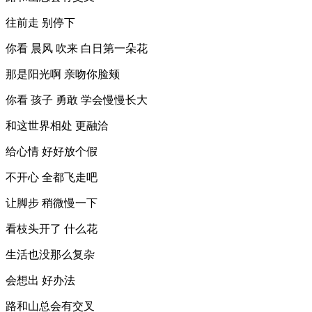
往前走 别停下
你看 晨风 吹来 白日第一朵花
那是阳光啊 亲吻你脸颊
你看 孩子 勇敢 学会慢慢长大
和这世界相处 更融洽
给心情 好好放个假
不开心 全都飞走吧
让脚步 稍微慢一下
看枝头开了 什么花
生活也没那么复杂
会想出 好办法
路和山总会有交叉