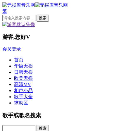
繁
游客,您好
V
会员登录
首页
华语无损
日韩无损
欧美无损
高清MV
相声小品
歌手大全
求助区
歌手或歌名搜索
Search