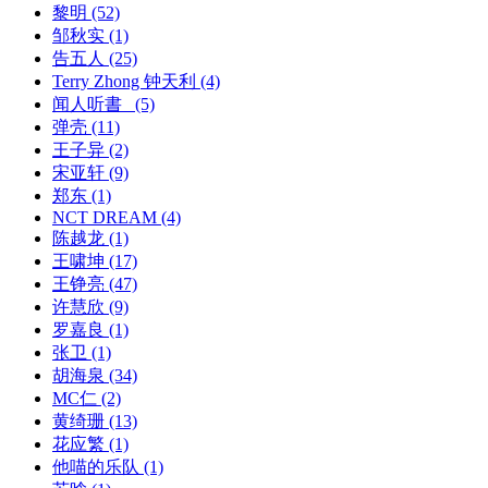
黎明
(52)
邹秋实
(1)
告五人
(25)
Terry Zhong 钟天利
(4)
闻人听書_
(5)
弹壳
(11)
王子异
(2)
宋亚轩
(9)
郑东
(1)
NCT DREAM
(4)
陈越龙
(1)
王啸坤
(17)
王铮亮
(47)
许慧欣
(9)
罗嘉良
(1)
张卫
(1)
胡海泉
(34)
MC仁
(2)
黄绮珊
(13)
花应繁
(1)
他喵的乐队
(1)