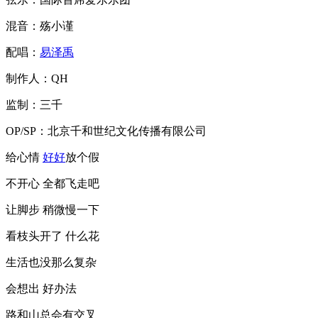
混音：殇小谨
配唱：
易泽禹
制作人：QH
监制：三千
OP/SP：北京千和世纪文化传播有限公司
给心情
好好
放个假
不开心 全都飞走吧
让脚步 稍微慢一下
看枝头开了 什么花
生活也没那么复杂
会想出 好办法
路和山总会有交叉